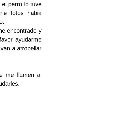
el perro lo tuve
le fotos habia
o.
 he encontrado y
r favor ayudarme
van a atropellar
ue me llamen al
udarles.