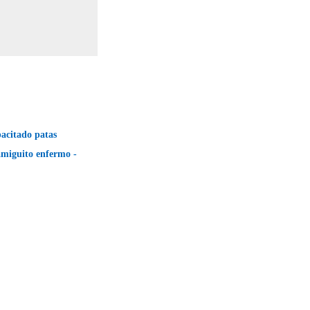
pacitado patas
amiguito enfermo -