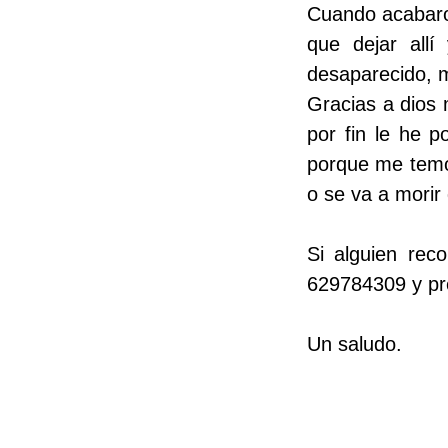
Cuando acabaron
que dejar all
desaparecido, m
Gracias a dios 
por fin le he p
porque me temo 
o se va a morir
Si alguien rec
629784309 y pr
Un saludo.