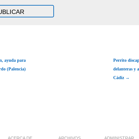
an, ayuda para
Perrito disca
rdo (Palencia)
delanteras y 
Cádiz →
ACERCA DE
ARCHIVOS
ADMINISTRAR