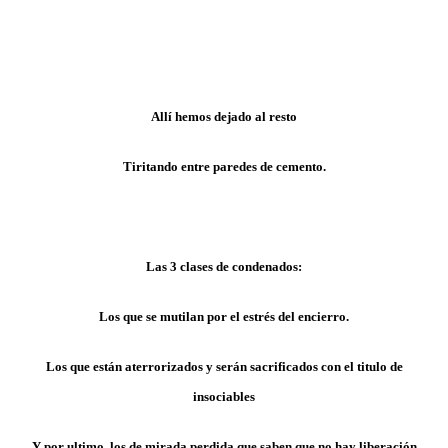
Allí hemos dejado al resto
Tiritando entre paredes de cemento.
Las 3 clases de condenados:
Los que se mutilan por el estrés del encierro.
Los que están aterrorizados y serán sacrificados con el titulo de
insociables
Y por ultimo, los de mirada perdida que saben que no hay liberación