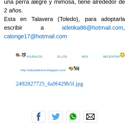
una perra alegre y mimosa, tiene alrededor de
2 años.
Esta en Talavera (Toledo), para adoptarla
escribir a
atletika86@hotmail.com
,
calonge17@hotmail.com
AYUDALOS ELLOS NOS NECESITAN
http://adoptalavera.blogspot.com/
2492827725_6a9f429b5f.jpg